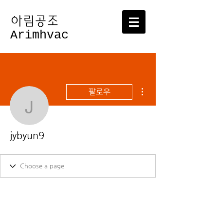
​아림공조
Arimhvac
더보기
팔로우
jybyun9
jybyun9