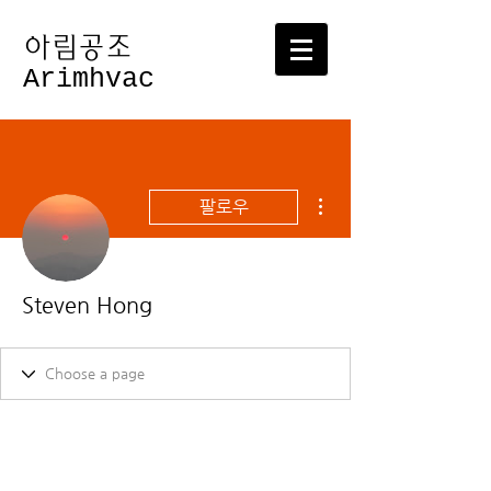
​아림공조
Arimhvac
더보기
팔로우
Steven Hong