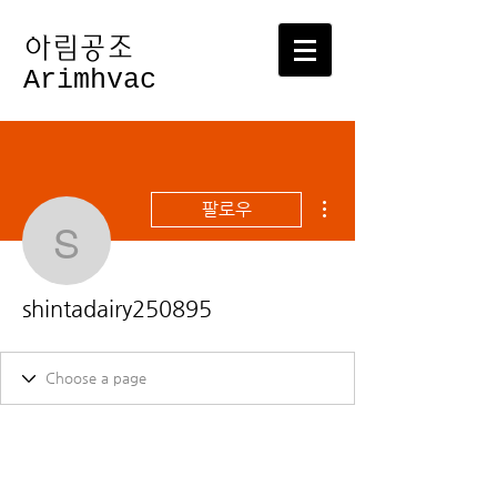
​아림공조
Arimhvac
더보기
팔로우
shintadairy250895
shintadairy250895