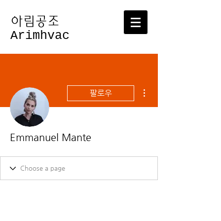
​아림공조
Arimhvac
더보기
팔로우
Emmanuel Mante