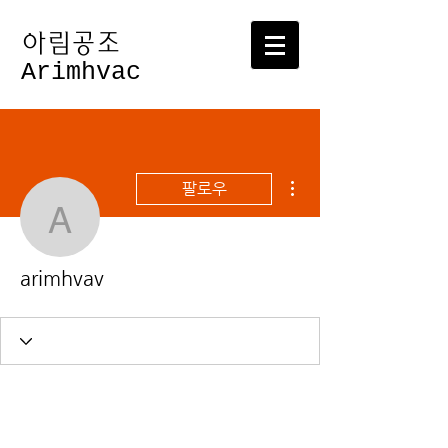
​아림공조
Arimhvac
더보기
팔로우
arimhvav
arimhvav