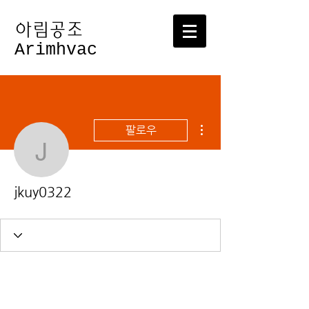
​아림공조
Arimhvac
더보기
팔로우
jkuy0322
jkuy0322