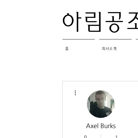
​아림공
홈
회사소개
더보기
Axel Burks
0
1