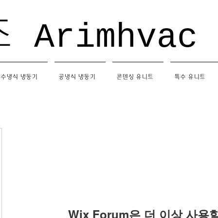
조
Arimhvac
수냉식 냉동기
공냉식 냉동기
콘덴싱 유니트
특수 유니트
Wix Forum은 더 이상 사