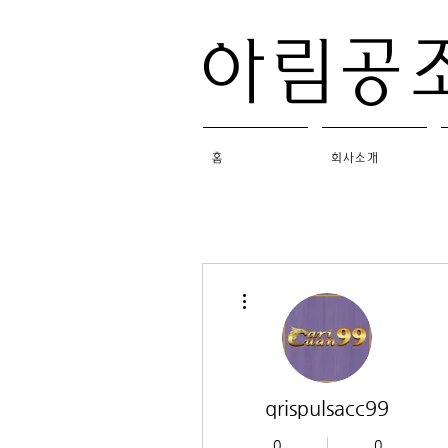
​아림공
홈
회사소개
더보기
qrispulsacc99
0
0