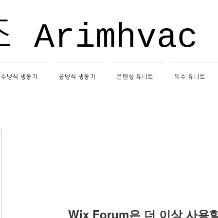
조
Arimhvac
수냉식 냉동기
공냉식 냉동기
콘덴싱 유니트
특수 유니트
Wix Forum은 더 이상 사