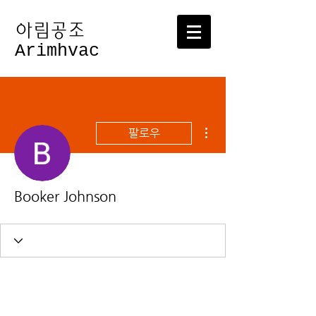
​아림공조
Arimhvac
더보기
팔로우
Booker Johnson