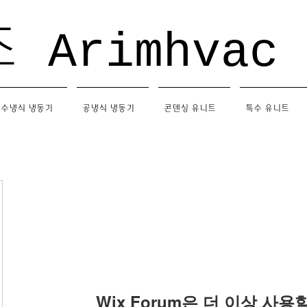
조
Arimhvac
수냉식 냉동기
공냉식 냉동기
콘덴싱 유니트
특수 유니트
Wix Forum은 더 이상 사